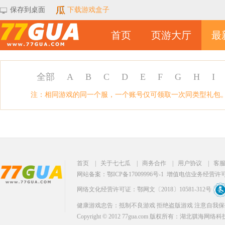
保存到桌面
下载游戏盒子
首页
页游大厅
最
全部
A
B
C
D
E
F
G
H
I
注：相同游戏的同一个服，一个账号仅可领取一次同类型礼包
首页
|
关于七七瓜
|
商务合作
|
用户协议
|
客
网站备案：鄂ICP备17009996号-1
增值电信业务经营许可证：
网络文化经营许可证：鄂网文〔2018〕10581-312号
健康游戏忠告：抵制不良游戏 拒绝盗版游戏 注意自我保
Copyright © 2012 77gua.com 版权所有：湖北骐海网