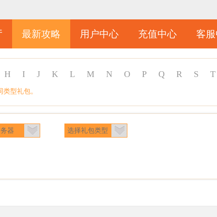
厅
最新攻略
用户中心
充值中心
客服
H
I
J
K
L
M
N
O
P
Q
R
S
T
同类型礼包。