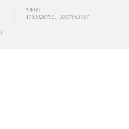
客服QQ
1169926791、3347043757
活