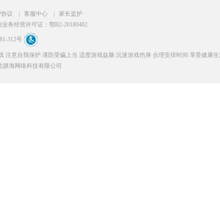
户协议
|
客服中心
|
家长监护
务经营许可证：鄂B2-20180402
1-312号
 注意自我保护 谨防受骗上当 适度游戏益脑 沉迷游戏伤身 合理安排时间 享受健康生
权所有：湖北骐海网络科技有限公司