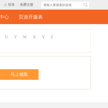
登录
|
免费注册
中心
页游开服表
U
V
W
X
Y
Z
马上领取